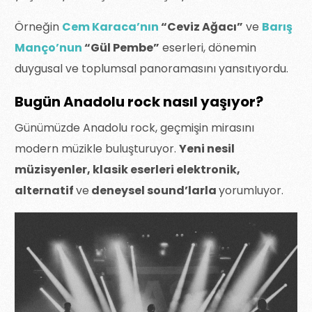
Örneğin
Cem Karaca’nın
“Ceviz Ağacı”
ve
Barış
Manço’nun
“Gül Pembe”
eserleri, dönemin
duygusal ve toplumsal panoramasını yansıtıyordu.
Bugün Anadolu rock nasıl yaşıyor?
Günümüzde Anadolu rock, geçmişin mirasını
modern müzikle buluşturuyor.
Yeni nesil
müzisyenler, klasik eserleri elektronik,
alternatif
ve
deneysel sound’larla
yorumluyor.