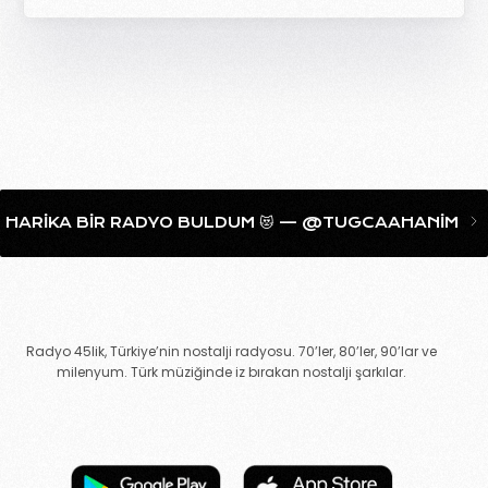
IR RADYO BULDUM 😻 — @TUGCAAHANIM LIKESHARETWE
Radyo 45lik, Türkiye’nin nostalji radyosu. 70’ler, 80’ler, 90’lar ve
milenyum. Türk müziğinde iz bırakan nostalji şarkılar.