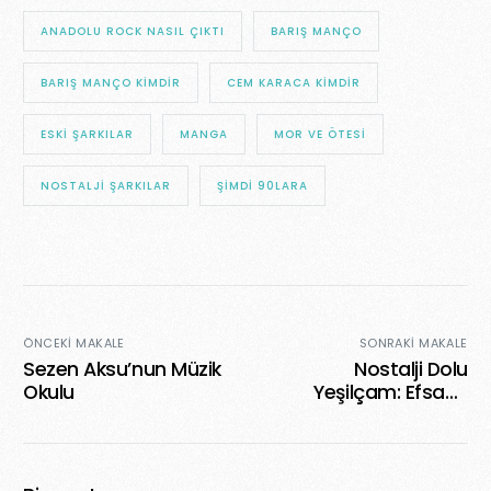
ANADOLU ROCK NASIL ÇIKTI
BARIŞ MANÇO
BARIŞ MANÇO KIMDIR
CEM KARACA KIMDIR
ESKI ŞARKILAR
MANGA
MOR VE ÖTESI
NOSTALJI ŞARKILAR
ŞIMDI 90LARA
ÖNCEKI MAKALE
SONRAKI MAKALE
Sezen Aksu’nun Müzik
Nostalji Dolu
Okulu
Yeşilçam: Efsane
Oyuncular ve
Hafızalara Kazınan
Filmler