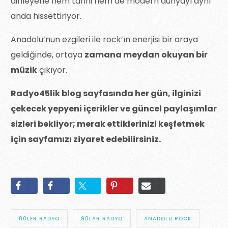
dinleyene hem tarihi hem de modern dünyayı aynı
anda hissettiriyor.
Anadolu’nun ezgileri ile rock’ın enerjisi bir araya
geldiğinde, ortaya
zamana meydan okuyan bir
müzik
çıkıyor.
Radyo45lik blog sayfasında her gün, ilginizi
çekecek yepyeni içerikler ve güncel paylaşımlar
sizleri bekliyor; merak ettiklerinizi keşfetmek
için sayfamızı ziyaret edebilirsiniz.
80LER RADYO
90LAR RADYO
ANADOLU ROCK