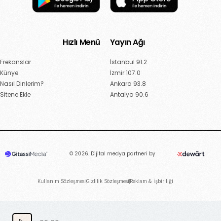
Hızlı Menü
Yayın Ağı
Frekanslar
İstanbul 91.2
Künye
İzmir 107.0
Nasıl Dinlerim?
Ankara 93.8
Sitene Ekle
Antalya 90.6
© 2026. Dijital medya partneri by
Kullanım Sözleşmesi
Gizlilik Sözleşmesi
Reklam & İşbirlliği
Canlı Dinle