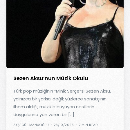
Sezen Aksu’nun Müzik Okulu
Türk pop müziğinin “Minik Serçe”si Sezen Aksu,
yalnızca bir şarkıcı değil; yüzlerce sanatçının
ilham aldığı, müzikle büyüyen nesillerin
duygularına yön veren bir […]
AYŞEGÜL MANUOĞLU
23/10/2025
2 MIN READ