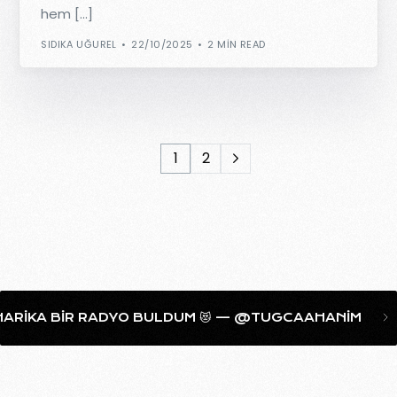
hem […]
SIDIKA UĞUREL
22/10/2025
2 MIN READ
1
2
LDUM 😻 — @TUGCAAHANIM
HER SABAH SIKILMADAN S