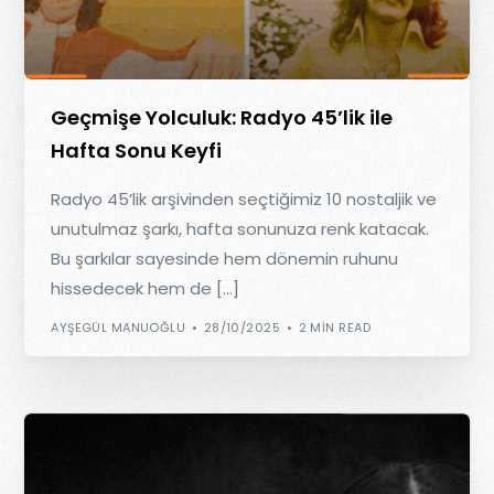
Geçmişe Yolculuk: Radyo 45’lik ile
Hafta Sonu Keyfi
Radyo 45’lik arşivinden seçtiğimiz 10 nostaljik ve
unutulmaz şarkı, hafta sonunuza renk katacak.
Bu şarkılar sayesinde hem dönemin ruhunu
hissedecek hem de […]
AYŞEGÜL MANUOĞLU
28/10/2025
2 MIN READ