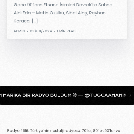
Gece 90’ların Efsane İsimleri Devrek’te Sahne
Aldı Eda – Metin Özülkü, Sibel Alaş, Reyhan
Karaca, […]
ADMIN
09/08/2024
1 MIN READ
 BULDUM 😻 — @TUGCAAHANIM
HER SABAH SIKILMADAN
Radyo 45lik, Türkiye’nin nostalji radyosu. 70’ler, 80’ler, 90’lar ve