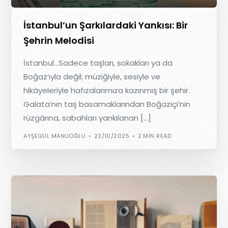
İstanbul’un Şarkılardaki Yankısı: Bir
Şehrin Melodisi
İstanbul…Sadece taşları, sokakları ya da
Boğaz’ıyla değil; müziğiyle, sesiyle ve
hikâyeleriyle hafızalarımıza kazınmış bir şehir.
Galata’nın taş basamaklarından Boğaziçi’nin
rüzgârına, sabahları yankılanan […]
AYŞEGÜL MANUOĞLU
22/10/2025
2 MIN READ