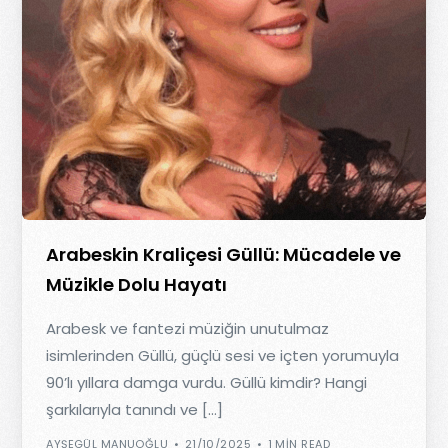
Arabeskin Kraliçesi Güllü: Mücadele ve
Müzikle Dolu Hayatı
Arabesk ve fantezi müziğin unutulmaz
isimlerinden Güllü, güçlü sesi ve içten yorumuyla
90’lı yıllara damga vurdu. Güllü kimdir? Hangi
şarkılarıyla tanındı ve […]
AYŞEGÜL MANUOĞLU
21/10/2025
1 MIN READ