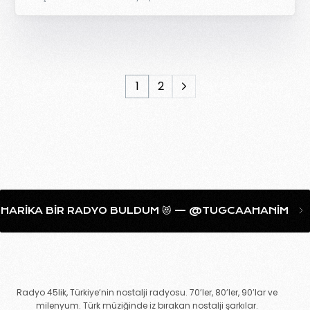
1
2
BULDUM 😻 — @TUGCAAHANIM
HER SABAH SIKILMADAN 
Radyo 45lik, Türkiye’nin nostalji radyosu. 70’ler, 80’ler, 90’lar ve
milenyum. Türk müziğinde iz bırakan nostalji şarkılar.