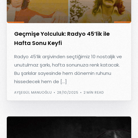
Geçmişe Yolculuk: Radyo 45’lik ile
Hafta Sonu Keyfi
Radyo 45’lik arşivinden seçtiğimiz 10 nostaljik ve
unutulmaz şarkı, hafta sonunuza renk katacak.
Bu şarkılar sayesinde hem dönemin ruhunu
hissedecek hem de […]
AYŞEGÜL MANUOĞLU
28/10/2025
2 MIN READ