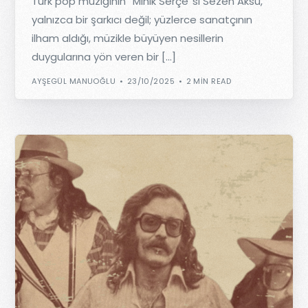
Türk pop müziğinin “Minik Serçe”si Sezen Aksu,
yalnızca bir şarkıcı değil; yüzlerce sanatçının
ilham aldığı, müzikle büyüyen nesillerin
duygularına yön veren bir […]
AYŞEGÜL MANUOĞLU
23/10/2025
2 MIN READ