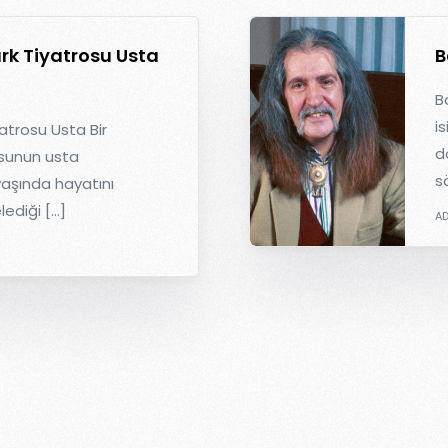
rk Tiyatrosu Usta
B
B
i
atrosu Usta Bir
do
osunun usta
s
yaşında hayatını
lediği […]
A