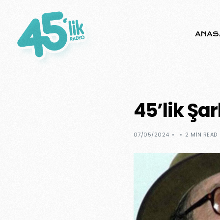
ANAS
45’lik Şar
07/05/2024
2 MIN READ