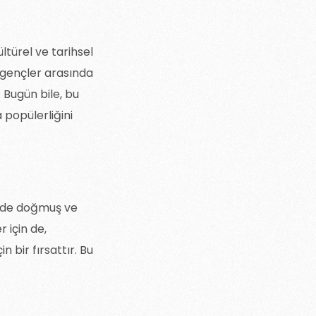
ltürel ve tarihsel
, gençler arasında
 Bugün bile, bu
 popülerliğini
nemde doğmuş ve
r için de,
n bir fırsattır. Bu