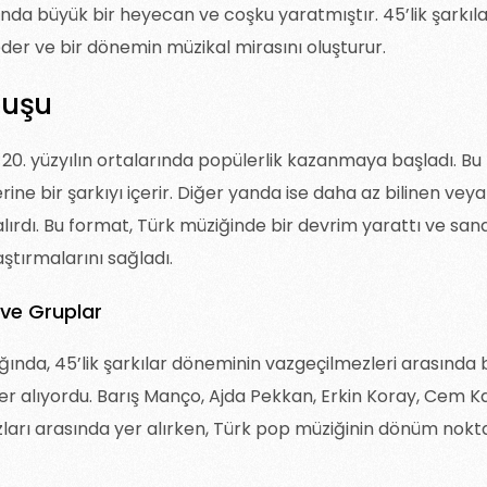
nda büyük bir heyecan ve coşku yaratmıştır. 45’lik şarkıla
eder ve bir dönemin müzikal mirasını oluşturur.
ğuşu
e 20. yüzyılın ortalarında popülerlik kazanmaya başladı. Bu
üzerine bir şarkıyı içerir. Diğer yanda ise daha az bilinen v
lırdı. Bu format, Türk müziğinde bir devrim yarattı ve sanat
aştırmalarını sağladı.
 ve Gruplar
ağında, 45’lik şarkılar döneminin vazgeçilmezleri arasında 
er alıyordu. Barış Manço, Ajda Pekkan, Erkin Koray, Cem Kar
rı arasında yer alırken, Türk pop müziğinin dönüm noktal