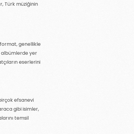
r, Türk müziğinin
 format, genellikle
eya albümlerde yer
çıların eserlerini
birçok efsanevi
aca gibi isimler,
arını temsil