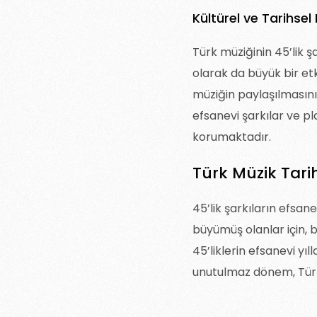
Kültürel ve Tarihsel 
Türk müziğinin 45’lik ş
olarak da büyük bir etk
müziğin paylaşılmasını
efsanevi şarkılar ve pl
korumaktadır.
Türk Müzik Tari
45’lik şarkıların efsan
büyümüş olanlar için, bu
45’liklerin efsanevi yıl
unutulmaz dönem, Türk