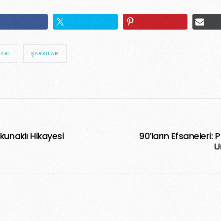
LARI
ŞARKILAR
okunaklı Hikayesi
90’ların Efsaneleri: 
U