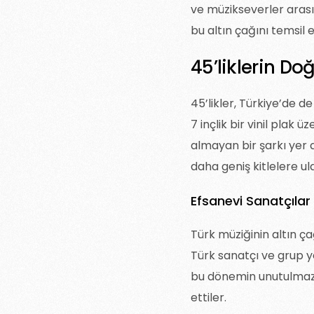
ve müzikseverler arası
bu altın çağını temsil 
45’liklerin Do
45’likler, Türkiye’de d
7 inçlik bir vinil plak 
almayan bir şarkı yer a
daha geniş kitlelere ul
Efsanevi Sanatçılar
Türk müziğinin altın ç
Türk sanatçı ve grup y
bu dönemin unutulmazla
ettiler.