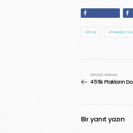
45’LIK
EFSANEVI YIL
ÖNCEKI MAKALE
45’lik Plakların D
Bir yanıt yazın