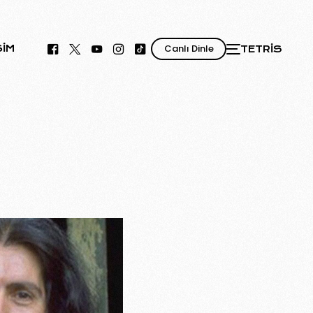
Canlı Dinle
ŞIM
TETRIS