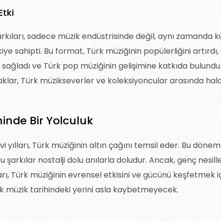
Etki
arkıları, sadece müzik endüstrisinde değil, aynı zamanda kü
iye sahipti. Bu format, Türk müziğinin popülerliğini artırdı
 sağladı ve Türk pop müziğinin gelişimine katkıda bulundu.
aklar, Türk müzikseverler ve koleksiyoncular arasında hala
hinde Bir Yolculuk
evi yılları, Türk müziğinin altın çağını temsil eder. Bu dö
 şarkılar nostalji dolu anılarla doludur. Ancak, genç nesille
ları, Türk müziğinin evrensel etkisini ve gücünü keşfetmek içi
 müzik tarihindeki yerini asla kaybetmeyecek.