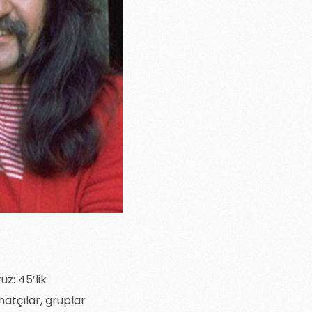
z: 45’lik
anatçılar, gruplar