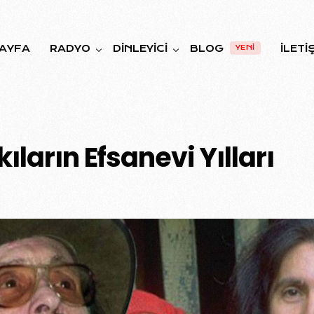
AYFA
RADYO
DINLEYICI
BLOG
İLETI
YENİ
YAYIN AKIŞI
NASIL DINLERIM?
kıların Efsanevi Yılları
FREKANSLAR
OYUNLAR
KURUMSAL