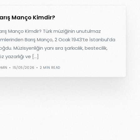
arış Manço Kimdir?
arış Manço Kimdir? Türk müziğinin unutulmaz
simlerinden Barış Manço, 2 Ocak 1943’te İstanbul’da
ğdu. Müzisyenliğin yanı sıra şarkıcılık, bestecilik,
öz yazarlığı ve […]
DMIN
15/05/2026
2 MIN READ