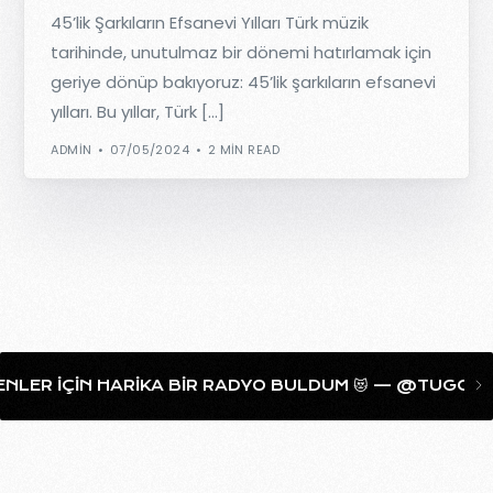
45’lik Şarkıların Efsanevi Yılları Türk müzik
tarihinde, unutulmaz bir dönemi hatırlamak için
geriye dönüp bakıyoruz: 45’lik şarkıların efsanevi
yılları. Bu yıllar, Türk […]
ADMIN
07/05/2024
2 MIN READ
ER IÇIN HARIKA BIR RADYO BULDUM 😻 — @TUGCAAHAN