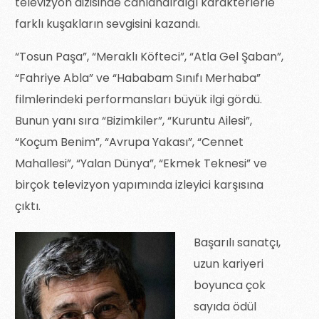
televizyon dizisinde canlandırdığı karakterlerle
farklı kuşakların sevgisini kazandı.
“Tosun Paşa”, “Meraklı Köfteci”, “Atla Gel Şaban”,
“Fahriye Abla” ve “Hababam Sınıfı Merhaba”
filmlerindeki performansları büyük ilgi gördü.
Bunun yanı sıra “Bizimkiler”, “Kuruntu Ailesi”,
“Koçum Benim”, “Avrupa Yakası”, “Cennet
Mahallesi”, “Yalan Dünya”, “Ekmek Teknesi” ve
birçok televizyon yapımında izleyici karşısına
çıktı.
Başarılı sanatçı,
uzun kariyeri
boyunca çok
sayıda ödül