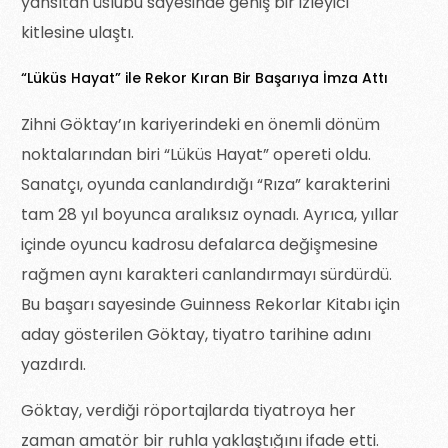
yansıtan üslubu sayesinde geniş bir izleyici
kitlesine ulaştı.
“Lüküs Hayat” ile Rekor Kıran Bir Başarıya İmza Attı
Zihni Göktay’ın kariyerindeki en önemli dönüm
noktalarından biri “Lüküs Hayat” opereti oldu.
Sanatçı, oyunda canlandırdığı “Rıza” karakterini
tam 28 yıl boyunca aralıksız oynadı. Ayrıca, yıllar
içinde oyuncu kadrosu defalarca değişmesine
rağmen aynı karakteri canlandırmayı sürdürdü.
Bu başarı sayesinde Guinness Rekorlar Kitabı için
aday gösterilen Göktay, tiyatro tarihine adını
yazdırdı.
Göktay, verdiği röportajlarda tiyatroya her
zaman amatör bir ruhla yaklaştığını ifade etti.