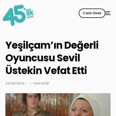
Canlı Dinle
Yeşilçam’ın Değerli
Oyuncusu Sevil
Üstekin Vefat Etti
28/08/2024
1 MIN READ
YENİ