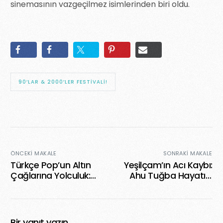
sinemasının vazgeçilmez isimlerinden biri oldu.
90’LAR & 2000’LER FESTIVALI!
ÖNCEKI MAKALE
SONRAKI MAKALE
Türkçe Pop’un Altın
Yeşilçam’ın Acı Kaybı:
Çağlarına Yolculuk:
Ahu Tuğba Hayatını
90’lar & 2000’ler
Kaybetti
Festivali
Bir yanıt yazın