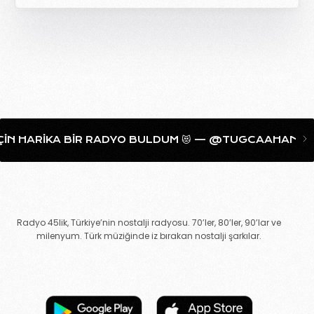
IKA BIR RADYO BULDUM 😻 — @TUGCAAHANIM LIKESHAR
Radyo 45lik, Türkiye’nin nostalji radyosu. 70’ler, 80’ler, 90’lar ve
milenyum. Türk müziğinde iz bırakan nostalji şarkılar.