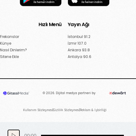
Hızlı Menü
Yayın Ağı
Frekanslar
İstanbul 91.2
Künye
İzmir 107.0
Nasıl Dinlerim?
Ankara 93.8
Sitene Ekle
Antalya 90.6
© 2026. Dijital medya partneri by
Kullanım Sözleşmesi
Gizlilik Sözleşmesi
Reklam & İşbirlliği
Canlı Dinle
00:00