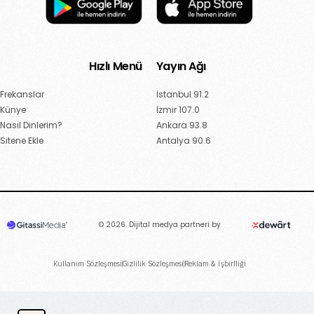
Hızlı Menü
Yayın Ağı
Frekanslar
İstanbul 91.2
Künye
İzmir 107.0
Nasıl Dinlerim?
Ankara 93.8
Sitene Ekle
Antalya 90.6
© 2026. Dijital medya partneri by
Kullanım Sözleşmesi
Gizlilik Sözleşmesi
Reklam & İşbirlliği
Canlı Dinle