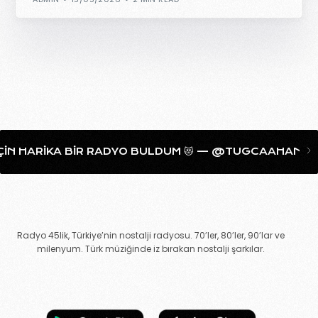
A BIR RADYO BULDUM 😻 — @TUGCAAHANIM LIKESHARE
Radyo 45lik, Türkiye’nin nostalji radyosu. 70’ler, 80’ler, 90’lar ve
milenyum. Türk müziğinde iz bırakan nostalji şarkılar.