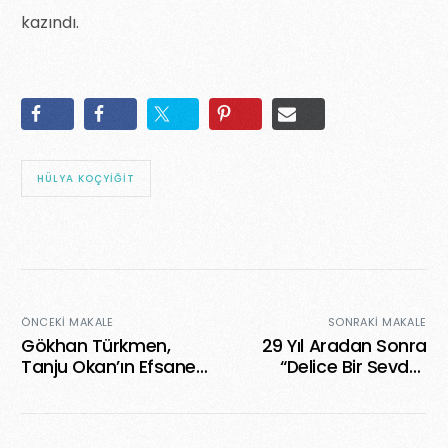
kazındı.
HÜLYA KOÇYIĞIT
ÖNCEKI MAKALE
SONRAKI MAKALE
Gökhan Türkmen,
29 Yıl Aradan Sonra
Tanju Okan’ın Efsane
“Delice Bir Sevda”
Şarkısını Yorumladı
Severek Dinleniyor