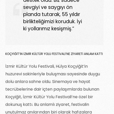
destek oldu. Biz sadece
sevgiyi ve saygıyı ön
planda tutarak, 55 yıldır
birlikteliğimizi koruduk. İyi
ki yollarımız kesişmiş.”
KOÇYIĞIT’IN İZMIR KÜLTÜR YOLU FESTIVALI’NE ZIYARETI ANLAM KATTI
İzmir Kültür Yolu Festivali, Hülya Koçyiğit’in
huzurevi sakinleriyle buluşması sayesinde duygu
dolu anlara sahne oldu. Sinemaya ve hayat
tecrübelerine dair içten paylaşımlarda bulunan
Koçyiğit, İzmir Kültür Yolu Festivali’ne özel bir
dokunuş kattı. Bu anlamlı ziyaret, festivalin
unutulmaz anılarından biri olarak hafızalara