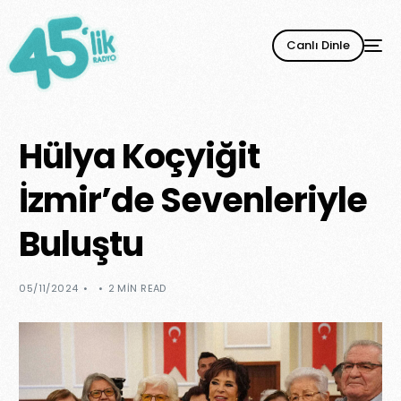
Canlı Dinle
Hülya Koçyiğit
İzmir’de Sevenleriyle
Buluştu
05/11/2024
2 MIN READ
YENİ