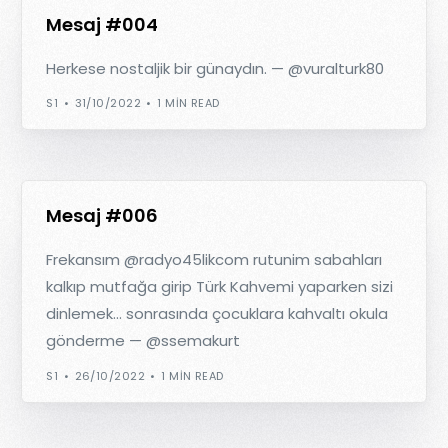
Mesaj #004
Herkese nostaljik bir günaydın. — @vuralturk80
S1
31/10/2022
1 MIN READ
Mesaj #006
Frekansım @radyo45likcom rutunim sabahları
kalkıp mutfağa girip Türk Kahvemi yaparken sizi
dinlemek… sonrasında çocuklara kahvaltı okula
gönderme — @ssemakurt
S1
26/10/2022
1 MIN READ