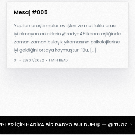
Mesaj #005
Yapılan araştırmalar ev işleri ve mutfakla arası
iyi olmayan erkeklerin @radyo45likcom eşliğinde
zaman zaman bulaşık yıkamasının psikolojilerine
iyi geldiğini ortaya koymuştur. “Bu, […]
S1
28/07/2022
1 MIN READ
LER IÇIN HARIKA BIR RADYO BULDUM 😻 — @TUGCAAHA