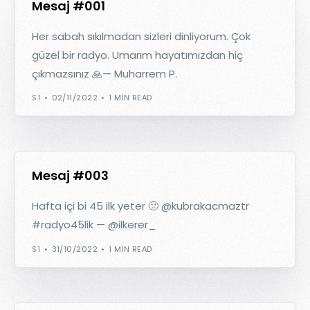
Mesaj #001
Her sabah sıkılmadan sizleri dinliyorum. Çok
güzel bir radyo. Umarım hayatımızdan hiç
çıkmazsınız 🙏— Muharrem P.
S1
02/11/2022
1 MIN READ
Mesaj #003
Hafta içi bi 45 ilk yeter 🙂 @kubrakacmaztr
#radyo45lik — @ilkerer_
S1
31/10/2022
1 MIN READ