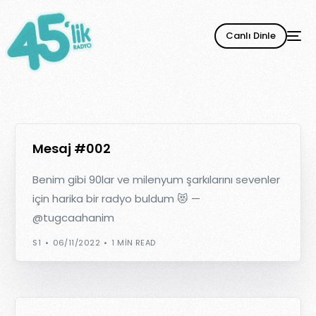
Canlı Dinle
Mesaj #002
Benim gibi 90lar ve milenyum şarkılarını sevenler
için harika bir radyo buldum 😻 —
@tugcaahanim
YENİ
S1
06/11/2022
1 MIN READ