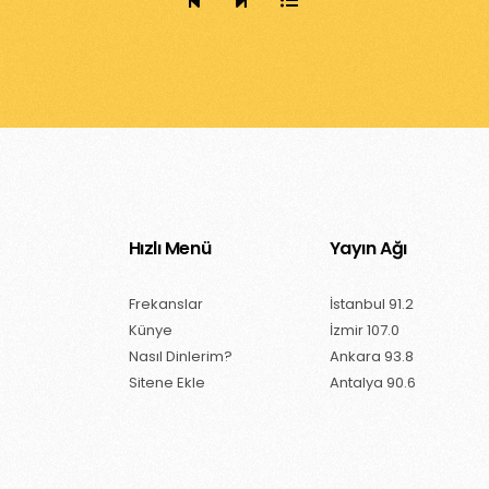
Hızlı Menü
Yayın Ağı
Frekanslar
İstanbul 91.2
Künye
İzmir 107.0
Nasıl Dinlerim?
Ankara 93.8
Sitene Ekle
Antalya 90.6