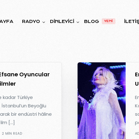
AYFA
RADYO
DINLEYICI
BLOG
İLETI
YENİ
YAYIN AKIŞI
NASIL DINLERIM?
FREKANSLAR
OYUNLAR
 Efsane Oyuncular
E
KURUMSAL
ilmler
U
e kadar Türkiye
E
 İstanbul’un Beyoğlu
K
rak bir endüstri hâline
s
ilm […]
pa
2 MIN READ
A