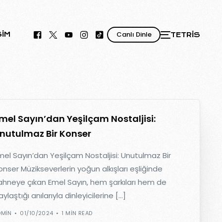
Canlı Dinle
ŞIM
TETRIS
mel Sayın’dan Yeşilçam Nostaljisi:
nutulmaz Bir Konser
mel Sayın’dan Yeşilçam Nostaljisi: Unutulmaz Bir
onser Müzikseverlerin yoğun alkışları eşliğinde
ahneye çıkan Emel Sayın, hem şarkıları hem de
ylaştığı anılarıyla dinleyicilerine […]
DMIN
01/10/2024
1 MIN READ