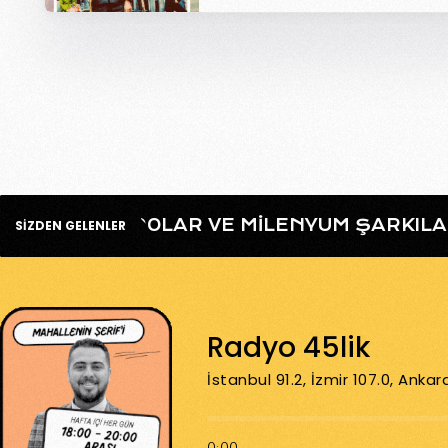
BENIM GIBI 90LAR VE MILENYUM ŞARKILA
SİZDEN GELENLER
Radyo 45lik
İstanbul 91.2, İzmir 107.0, Ankar
0:00