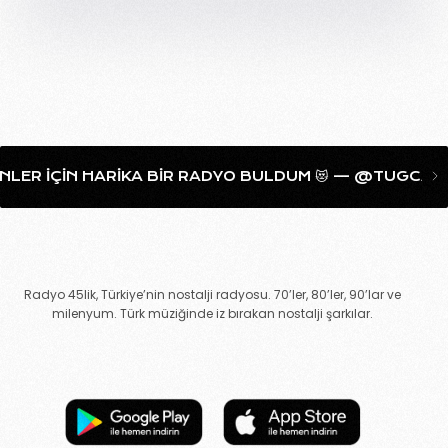
ER IÇIN HARIKA BIR RADYO BULDUM 😻 — @TUGCAAHAN
Radyo 45lik, Türkiye’nin nostalji radyosu. 70’ler, 80’ler, 90’lar ve
milenyum. Türk müziğinde iz bırakan nostalji şarkılar.