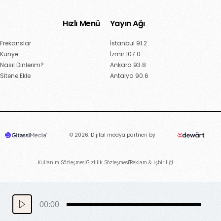
Hızlı Menü
Yayın Ağı
Frekanslar
İstanbul 91.2
Künye
İzmir 107.0
Nasıl Dinlerim?
Ankara 93.8
Sitene Ekle
Antalya 90.6
© 2026. Dijital medya partneri by
Kullanım Sözleşmesi
Gizlilik Sözleşmesi
Reklam & İşbirlliği
Canlı Dinle
00:00