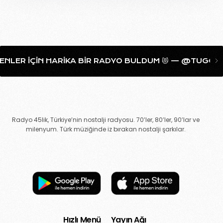
LER IÇIN HARIKA BIR RADYO BULDUM 😻 — @TUGCAAHA
Radyo 45lik, Türkiye’nin nostalji radyosu. 70’ler, 80’ler, 90’lar ve
milenyum. Türk müziğinde iz bırakan nostalji şarkılar.
Hızlı Menü
Yayın Ağı