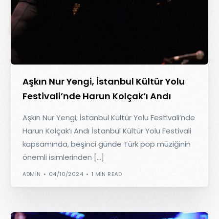
Aşkın Nur Yengi, İstanbul Kültür Yolu
Festivali’nde Harun Kolçak’ı Andı
Aşkın Nur Yengi, İstanbul Kültür Yolu Festivali’nde
Harun Kolçak’ı Andı İstanbul Kültür Yolu Festivali
kapsamında, beşinci günde Türk pop müziğinin
önemli isimlerinden […]
ADMIN
04/10/2024
1 MIN READ