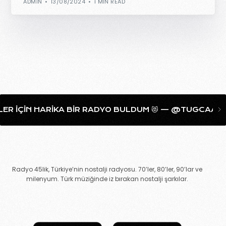
ADMIN
13/08/2024
1 MIN READ
ÇIN HARIKA BIR RADYO BULDUM 😻 — @TUGCAAHANIM
Radyo 45lik, Türkiye’nin nostalji radyosu. 70’ler, 80’ler, 90’lar ve
milenyum. Türk müziğinde iz bırakan nostalji şarkılar.