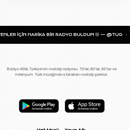
NLER IÇIN HARIKA BIR RADYO BULDUM 😻 — @TUGCAAH
Radyo 45lik, Türkiye’nin nostalji radyosu. 70’ler, 80’ler, 90’lar ve
milenyum. Türk müziğinde iz bırakan nostalji şarkılar.