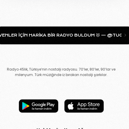
ENLER IÇIN HARIKA BIR RADYO BULDUM 😻 — @TUGCAA
Radyo 45lik, Türkiye’nin nostalji radyosu. 70’ler, 80’ler, 90’lar ve
milenyum. Türk müziğinde iz bırakan nostalji şarkılar.