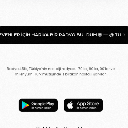
VENLER IÇIN HARIKA BIR RADYO BULDUM 😻 — @TUGCA
Radyo 45lik, Türkiye’nin nostalji radyosu. 70’ler, 80’ler, 90’lar ve
milenyum. Türk müziğinde iz bırakan nostalji şarkılar.